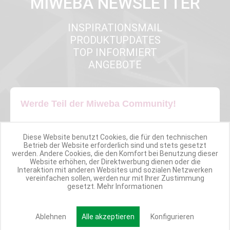
MIWEBA NEWSLETTER
INSPIRATIONSMAIL
PRODUKTUPDATES
TOP INFORMIERT
ANGEBOTE
Werde Teil der Miweba Community!
Verpasse nie wieder exklusive Newsletter-Rabatte und Aktionen
Diese Website benutzt Cookies, die für den technischen
Betrieb der Website erforderlich sind und stets gesetzt
E-MAIL*
werden. Andere Cookies, die den Komfort bei Benutzung dieser
Website erhöhen, der Direktwerbung dienen oder die
Interaktion mit anderen Websites und sozialen Netzwerken
vereinfachen sollen, werden nur mit Ihrer Zustimmung
gesetzt.
Mehr Informationen
Anmelden
Ablehnen
Alle akzeptieren
Konfigurieren