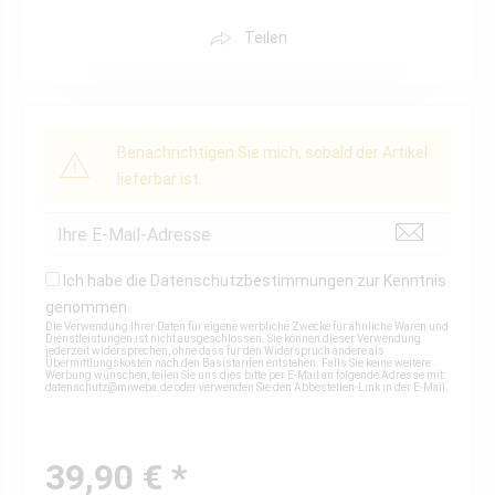
Teilen
Benachrichtigen Sie mich, sobald der Artikel
lieferbar ist.
Ich habe die
Datenschutzbestimmungen
zur Kenntnis
genommen.
Die Verwendung Ihrer Daten für eigene werbliche Zwecke für ähnliche Waren und
Dienstleistungen ist nicht ausgeschlossen. Sie können dieser Verwendung
jederzeit widersprechen, ohne dass für den Widerspruch andere als
Übermittlungskosten nach den Basistarifen entstehen. Falls Sie keine weitere
Werbung wünschen, teilen Sie uns dies bitte per E-Mail an folgende Adresse mit:
datenschutz@miweba.de
oder verwenden Sie den Abbestellen-Link in der E-Mail.
39,90 € *