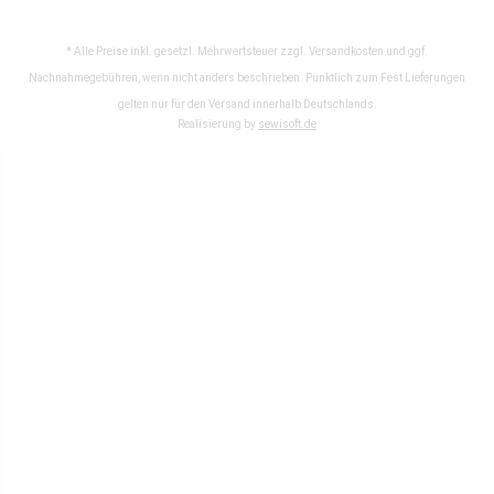
* Alle Preise inkl. gesetzl. Mehrwertsteuer zzgl.
Versandkosten
und ggf.
Nachnahmegebühren, wenn nicht anders beschrieben. Pünktlich zum Fest Lieferungen
gelten nur für den Versand innerhalb Deutschlands.
Realisierung by
sewisoft.de