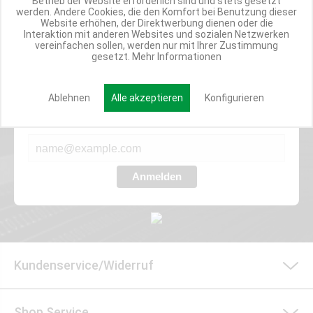
Betrieb der Website erforderlich sind und stets gesetzt
ANGEBOTE
werden. Andere Cookies, die den Komfort bei Benutzung dieser
Website erhöhen, der Direktwerbung dienen oder die
Interaktion mit anderen Websites und sozialen Netzwerken
vereinfachen sollen, werden nur mit Ihrer Zustimmung
gesetzt.
Mehr Informationen
Werde Teil der Miweba Community!
Verpasse nie wieder exklusive Newsletter-Rabatte und Aktionen
Ablehnen
Alle akzeptieren
Konfigurieren
E-MAIL*
Anmelden
Kundenservice/Widerruf
Shop Service