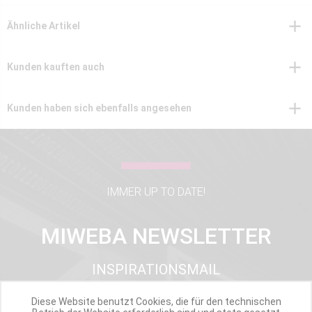
Ähnliche Artikel
Kunden kauften auch
Kunden haben sich ebenfalls angesehen
IMMER UP TO DATE!
MIWEBA NEWSLETTER
INSPIRATIONSMAIL
PRODUKTUPDATES
TOP INFORMIERT
Diese Website benutzt Cookies, die für den technischen