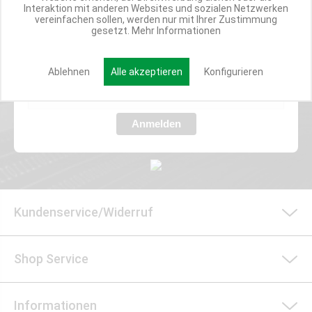
Werde Teil der Miweba Community!
Interaktion mit anderen Websites und sozialen Netzwerken
vereinfachen sollen, werden nur mit Ihrer Zustimmung
gesetzt.
Mehr Informationen
Verpasse nie wieder exklusive Newsletter-Rabatte und Aktionen
Ablehnen
Alle akzeptieren
Konfigurieren
E-MAIL*
Anmelden
Kundenservice/Widerruf
Shop Service
Informationen