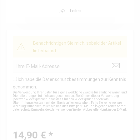
Teilen
Benachrichtigen Sie mich, sobald der Artikel
lieferbar ist.
Ich habe die
Datenschutzbestimmungen
zur Kenntnis
genommen.
Die Verwendung Ihrer Daten für eigene werbliche Zwecke für ähnliche Waren und
Dienstleistungen ist nicht ausgeschlossen. Sie können dieser Verwendung
jederzeit widersprechen, ohne dass für den Widerspruch andere als
Übermittlungskosten nach den Basistarifen entstehen. Falls Sie keine weitere
Werbung wünschen, teilen Sie uns dies bitte per E-Mail an folgende Adresse mit:
datenschutz@miweba.de
oder verwenden Sie den Abbestellen-Link in der E-Mail.
14,90 € *