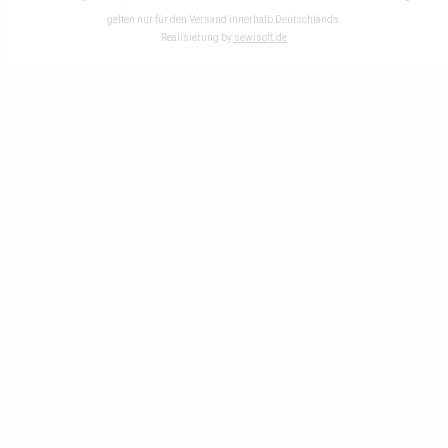
gelten nur für den Versand innerhalb Deutschlands.
Realisierung by
sewisoft.de