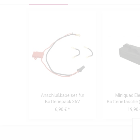
Anschlußkabelset für
Miniquad El
Batteriepack 36V
Batterietasche 
(3x12V/12Ah) Miniquad...
Racer Tor
6,90 € *
19,90 