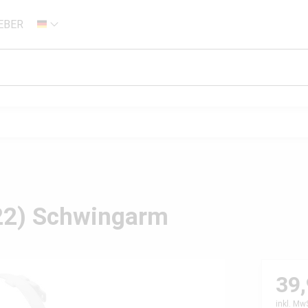
EBER
DE
/22) Schwingarm
39,
inkl. Mw