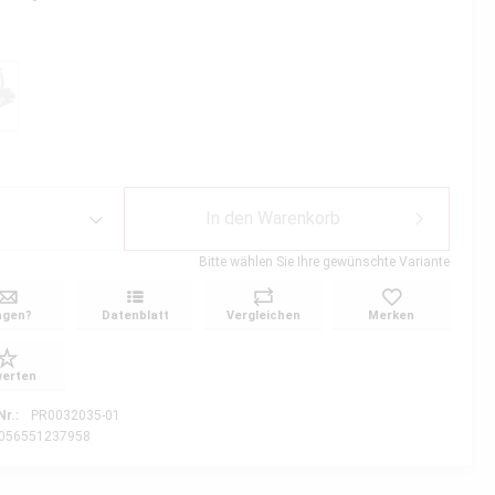
In den
Warenkorb
Bitte wählen Sie Ihre gewünschte Variante
agen?
Datenblatt
Vergleichen
Merken
erten
Nr.:
PR0032035-01
056551237958