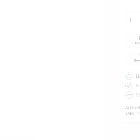
Fr
Bew
L
A
V
Artikel-
EAN:
4