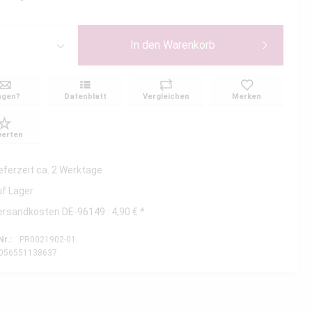
In den
Warenkorb
agen?
Datenblatt
Vergleichen
Merken
erten
ieferzeit ca. 2 Werktage
uf Lager
ersandkosten DE-96149 : 4,90 € *
Nr.:
PR0021902-01
056551138637