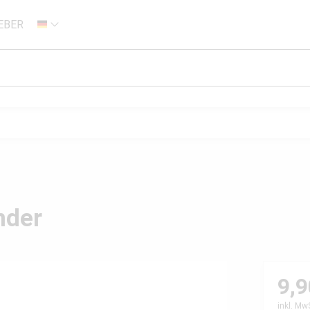
EBER
DE
nder
9,9
inkl. Mw