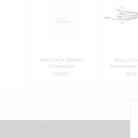
eFlux Lite Six 500 Watt
eFlux Lite 
Sattelstange
Steuereinheit 
12/2
10,90 € *
49,90 