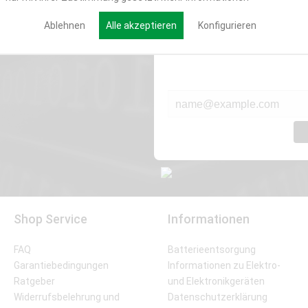
Werde Teil der Miweba
Ablehnen
Alle akzeptieren
Konfigurieren
Verpasse nie wieder exklusive New
E-MAIL*
Shop Service
Informationen
FAQ
Batterieentsorgung
Garantiebedingungen
Informationen zu Elektro-
Ratgeber
und Elektronikgeräten
Widerrufsbelehrung und
Datenschutzerklärung