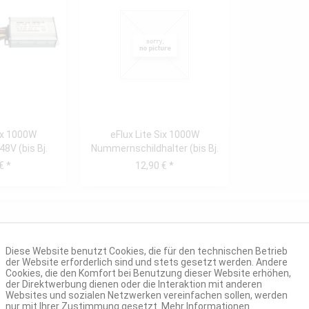
Six 1000W
eFlux Lite Six 1000W
48V (bis Bj.
Nummernschildhalter (bis Bj.
4)
12/21)
€ *
12,90 € *
Diese Website benutzt Cookies, die für den technischen Betrieb
der Website erforderlich sind und stets gesetzt werden. Andere
Cookies, die den Komfort bei Benutzung dieser Website erhöhen,
der Direktwerbung dienen oder die Interaktion mit anderen
Websites und sozialen Netzwerken vereinfachen sollen, werden
nur mit Ihrer Zustimmung gesetzt.
Mehr Informationen