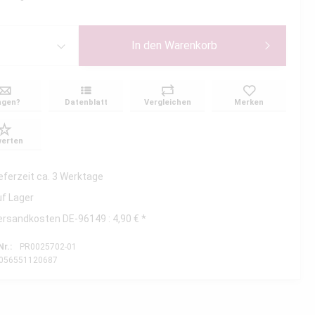
In den
Warenkorb
agen?
Datenblatt
Vergleichen
Merken
erten
ieferzeit ca. 3 Werktage
uf Lager
ersandkosten DE-96149 : 4,90 € *
Nr.:
PR0025702-01
056551120687