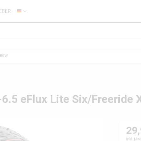
EBER
DE
1000W
6.5 eFlux Lite Six/Freeride
29,
inkl. Mw