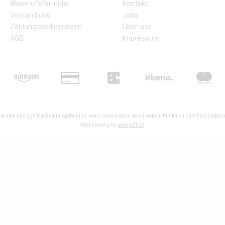
Widerrufsformular
Kontakt
Versand und
Jobs
Zahlungsbedingungen
Über uns
AGB
Impressum
kosten
und ggf. Nachnahmegebühren, wenn nicht anders beschrieben. Pünktlich zum Fest Lieferun
Realisierung by
sewisoft.de