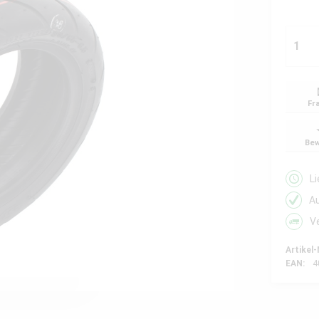
Fr
Bew
L
A
V
Artikel-
EAN:
4