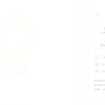
Fr
Bew
L
A
V
Artikel-
Artikel-
EAN:
4