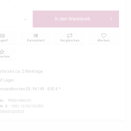
In den
Warenkorb
agen?
Datenblatt
Vergleichen
Merken
erten
ieferzeit ca. 2 Werktage
uf Lager
ersandkosten DE-96149 : 4,90 € *
Nr.:
PR0010892-01
Nr. 2:
1001-12/32/10/2RS
056551022523