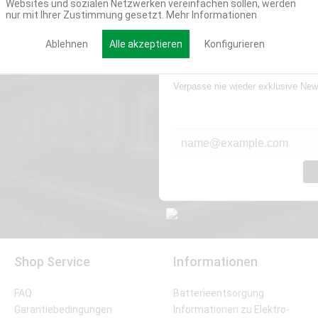
Websites und sozialen Netzwerken vereinfachen sollen, werden
nur mit Ihrer Zustimmung gesetzt.
Mehr Informationen
Ablehnen
Alle akzeptieren
Konfigurieren
Werde Teil der Miweba
Verpasse nie wieder exklusive New
E-MAIL*
Shop Service
Informationen
FAQ
Batterieentsorgung
Garantiebedingungen
Informationen zu Elektro-