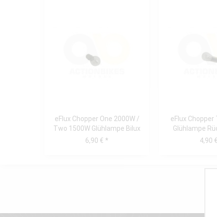
eFlux Chopper One 2000W /
eFlux Chopper
Two 1500W Glühlampe Bilux
Glühlampe Rüc
12V 35/35W...
21/
6,90 € *
4,90 €