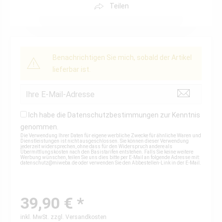
Teilen
Benachrichtigen Sie mich, sobald der Artikel
lieferbar ist.
Ich habe die
Datenschutzbestimmungen
zur Kenntnis
genommen.
Die Verwendung Ihrer Daten für eigene werbliche Zwecke für ähnliche Waren und
Dienstleistungen ist nicht ausgeschlossen. Sie können dieser Verwendung
jederzeit widersprechen, ohne dass für den Widerspruch andere als
Übermittlungskosten nach den Basistarifen entstehen. Falls Sie keine weitere
Werbung wünschen, teilen Sie uns dies bitte per E-Mail an folgende Adresse mit:
datenschutz@miweba.de
oder verwenden Sie den Abbestellen-Link in der E-Mail.
39,90 € *
inkl. MwSt.
zzgl. Versandkosten