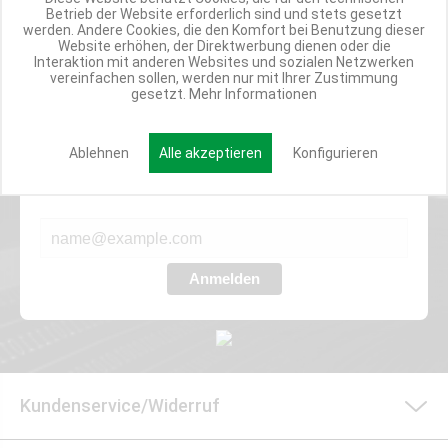
TOP INFORMIERT
Betrieb der Website erforderlich sind und stets gesetzt
werden. Andere Cookies, die den Komfort bei Benutzung dieser
ANGEBOTE
Website erhöhen, der Direktwerbung dienen oder die
Interaktion mit anderen Websites und sozialen Netzwerken
vereinfachen sollen, werden nur mit Ihrer Zustimmung
gesetzt.
Mehr Informationen
Werde Teil der Miweba Community!
Ablehnen
Alle akzeptieren
Konfigurieren
Verpasse nie wieder exklusive Newsletter-Rabatte und Aktionen
E-MAIL*
Anmelden
Kundenservice/Widerruf