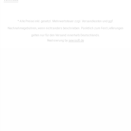
* Alle Preise inkl. gesetzl. Mehrwertsteuer zzgl.
Versandkosten
und ggf.
Nachnahmegebühren, wenn nicht anders beschrieben. Pünktlich zum Fest Lieferungen
gelten nur für den Versand innerhalb Deutschlands.
Realisierung by
sewisoft.de