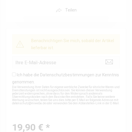
Teilen
Benachrichtigen Sie mich, sobald der Artikel
lieferbar ist.
Ich habe die
Datenschutzbestimmungen
zur Kenntnis
genommen.
Die Verwendung Ihrer Daten für eigene werbliche Zwecke für ähnliche Waren und
Dienstleistungen ist nicht ausgeschlossen. Sie können dieser Verwendung
jederzeit widersprechen, ohne dass für den Widerspruch andere als
Übermittlungskosten nach den Basistarifen entstehen. Falls Sie keine weitere
Werbung wünschen, teilen Sie uns dies bitte per E-Mail an folgende Adresse mit:
datenschutz@miweba.de
oder verwenden Sie den Abbestellen-Link in der E-Mail.
19,90 € *