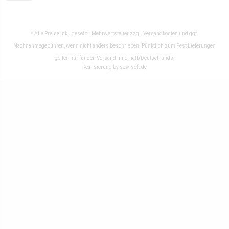
* Alle Preise inkl. gesetzl. Mehrwertsteuer zzgl.
Versandkosten
und ggf.
Nachnahmegebühren, wenn nicht anders beschrieben. Pünktlich zum Fest Lieferungen
gelten nur für den Versand innerhalb Deutschlands.
Realisierung by
sewisoft.de