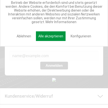
TOP INFORMIERT
Betrieb der Website erforderlich sind und stets gesetzt
ANGEBOTE
werden. Andere Cookies, die den Komfort bei Benutzung dieser
Website erhöhen, der Direktwerbung dienen oder die
Interaktion mit anderen Websites und sozialen Netzwerken
vereinfachen sollen, werden nur mit Ihrer Zustimmung
gesetzt.
Mehr Informationen
Werde Teil der Miweba Community!
Ablehnen
Alle akzeptieren
Konfigurieren
Verpasse nie wieder exklusive Newsletter-Rabatte und Aktionen
E-MAIL*
Anmelden
Kundenservice/Widerruf