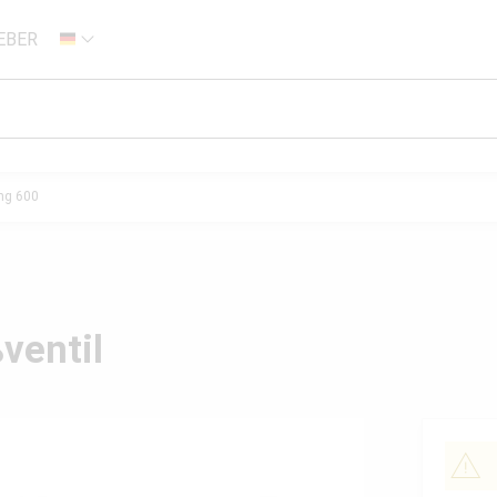
EBER
DE
ng 600
ventil