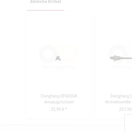
Ähnliche Artikel
Dongfang DF600GK
Dongfang 
Ansaugstutzen
Antriebswelle 
(DF500
32,90 € *
251,90