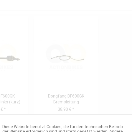
DF600GK
Dongfang DF600GK
links (kurz)
Bremsleitung
GK)
Hauptbremszylinder -
 € *
38,90 € *
Bremssattel...
Diese Website benutzt Cookies, die für den technischen Betrieb
der Website erforderlich sind und stets gesetzt werden. Andere