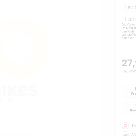
Ich 
Die Verwe
ist nicht
den Wider
weitere We
datensch
27,
inkl. Mw
Fr
Bew
D
V