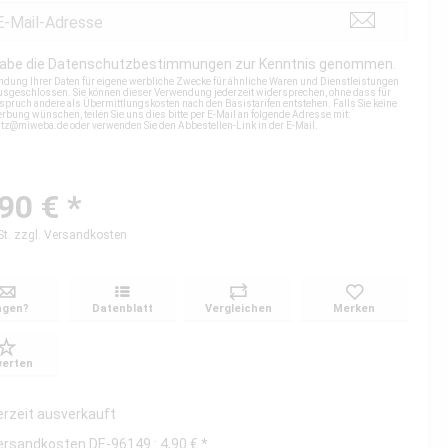
habe die
Datenschutzbestimmungen
zur Kenntnis genommen.
ndung Ihrer Daten für eigene werbliche Zwecke für ähnliche Waren und Dienstleistungen
 ausgeschlossen. Sie können dieser Verwendung jederzeit widersprechen, ohne dass für
spruch andere als Übermittlungskosten nach den Basistarifen entstehen. Falls Sie keine
rbung wünschen, teilen Sie uns dies bitte per E-Mail an folgende Adresse mit:
utz@miweba.de
oder verwenden Sie den Abbestellen-Link in der E-Mail.
90 € *
St.
zzgl. Versandkosten
agen?
Datenblatt
Vergleichen
Merken
erten
erzeit ausverkauft
ersandkosten DE-96149 : 4,90 € *