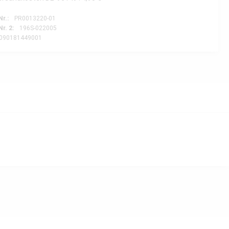
Nr.:
PR0013220-01
Nr. 2:
196S-022005
090181449001