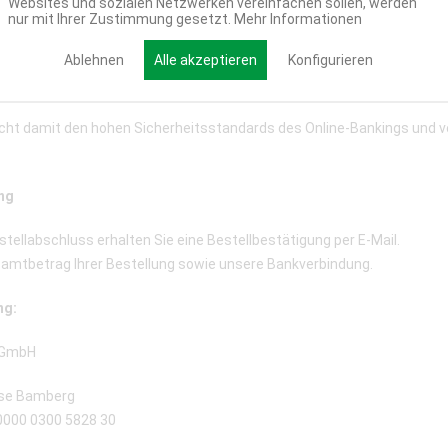
Websites und sozialen Netzwerken vereinfachen sollen, werden
nur mit Ihrer Zustimmung gesetzt.
Mehr Informationen
bequem mit Ihren gewohnten Online Banking Daten (PIN/TAN) ohne Regi
Ablehnen
Alle akzeptieren
Konfigurieren
chluss der Überweisung eine Echtzeitbestätigung, sodass die Lagerwa
cht damit den hohen Sicherheitsstandards des Online-Bankings und 
ng
tellabschluss erhalten Sie eine Bestellbestätigung per E-Mail.
samtbetrag Ihrer Bestellung sowie unsere Bankverbindung.
ng:
 GmbH
asse Bamberg
 0000 0300 5828 30