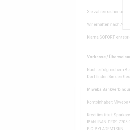
Sie zahlen sicher und 
Wir erhalten nach Abs
Klarna SOFORT entspri
Vorkasse / Überweisu
Nach erfolgreichem Bes
Dort finden Sie den Ge
Miweba Bankverbindu
Kontoinhaber: Miweba
Kreditinstitut: Spark
IBAN: IBAN: DE09 7705
BIC: BYLADEM1SKB