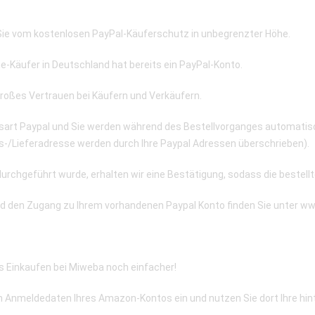
 Sie vom kostenlosen PayPal-Käuferschutz in unbegrenzter Höhe.
ine-Käufer in Deutschland hat bereits ein PayPal-Konto.
roßes Vertrauen bei Käufern und Verkäufern.
sart Paypal und Sie werden während des Bestellvorganges automatisc
/Lieferadresse werden durch Ihre Paypal Adressen überschrieben).
urchgeführt wurde, erhalten wir eine Bestätigung, sodass die beste
nd den Zugang zu Ihrem vorhandenen Paypal Konto finden Sie unter w
Einkaufen bei Miweba noch einfacher!
n Anmeldedaten Ihres Amazon-Kontos ein und nutzen Sie dort Ihre hin