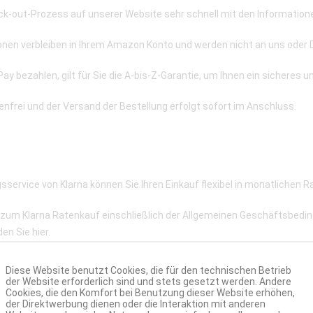
k-out-Prozess auf unserer Website sehr schnell mit den Informationen
nen verbleiben in Ihrem Amazon Konto und werden nicht an uns oder 
 bezahlen, gilt für Sie die A-bis-Z-Garantie, um Ihnen ein sicheres un
enfrei und der Versand der Bestellung erfolgt sofort im Anschluss.
sservice von Klarna können Sie Ihren Einkauf flexibel in monatlichen R
 zum Klarna Ratenkauf einschließlich der Allgemeinen Geschäftsbedi
den Sie
hier
.
Diese Website benutzt Cookies, die für den technischen Betrieb
der Website erforderlich sind und stets gesetzt werden. Andere
Cookies, die den Komfort bei Benutzung dieser Website erhöhen,
der Direktwerbung dienen oder die Interaktion mit anderen
te Überweisungsverfahren der Sofort GmbH - A Klarna Group Company.