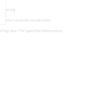
strierung.
re sofort versendet werden kann.
verfügt über TÜV-geprüften Datenschutz.