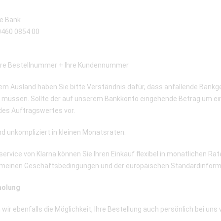
he Bank
0460 0854 00
re Bestellnummer + Ihre Kundennummer
em Ausland haben Sie bitte Verständnis dafür, dass anfallende Bank
müssen. Sollte der auf unserem Bankkonto eingehende Betrag um eine 
 des Auftragswertes vor.
nd unkompliziert in kleinen Monatsraten.
ervice von Klarna können Sie Ihren Einkauf flexibel in monatlichen R
lgemeinen Geschäftsbedingungen und der europäischen Standardinforma
holung
ir ebenfalls die Möglichkeit, Ihre Bestellung auch persönlich bei uns 