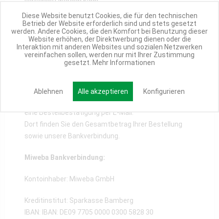
versendet werden kann.
Diese Website benutzt Cookies, die für den technischen
Klarna SOFORT entspricht damit den hohen
Betrieb der Website erforderlich sind und stets gesetzt
werden. Andere Cookies, die den Komfort bei Benutzung dieser
Sicherheitsstandards des Online-Bankings und
Website erhöhen, der Direktwerbung dienen oder die
verfügt über TÜV-geprüften Datenschutz.
Interaktion mit anderen Websites und sozialen Netzwerken
vereinfachen sollen, werden nur mit Ihrer Zustimmung
gesetzt.
Mehr Informationen
Vorkasse / Überweisung
Ablehnen
Alle akzeptieren
Konfigurieren
Nach erfolgreichem Bestellabschluss erhalten Sie
eine Bestellbestätigung per E-Mail.
Dort finden Sie den Gesamtbetrag Ihrer Bestellung
sowie unsere Bankverbindung.
Miweba Bankverbindung:
Kontoinhaber: Miweba GmbH
Kreditinstitut: Sparkasse Bamberg
IBAN: IBAN: DE09 7705 0000 0300 5828 30