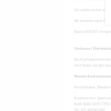
Sie zahlen sicher und 
Wir erhalten nach Abs
Klarna SOFORT entspri
Vorkasse / Überweisu
Nach erfolgreichem Bes
Dort finden Sie den Ge
Miweba Bankverbindu
Kontoinhaber: Miweba
Kreditinstitut: Spark
IBAN: IBAN: DE09 7705
BIC: BYLADEM1SKB