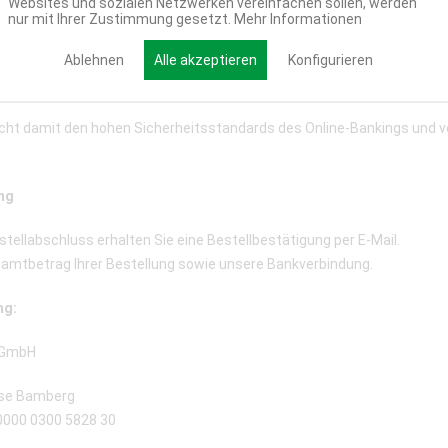
Websites und sozialen Netzwerken vereinfachen sollen, werden
nur mit Ihrer Zustimmung gesetzt.
Mehr Informationen
bequem mit Ihren gewohnten Online Banking Daten (PIN/TAN) ohne Regi
Ablehnen
Alle akzeptieren
Konfigurieren
chluss der Überweisung eine Echtzeitbestätigung, sodass die Lagerwa
cht damit den hohen Sicherheitsstandards des Online-Bankings und 
ng
tellabschluss erhalten Sie eine Bestellbestätigung per E-Mail.
samtbetrag Ihrer Bestellung sowie unsere Bankverbindung.
ng:
 GmbH
asse Bamberg
 0000 0300 5828 30