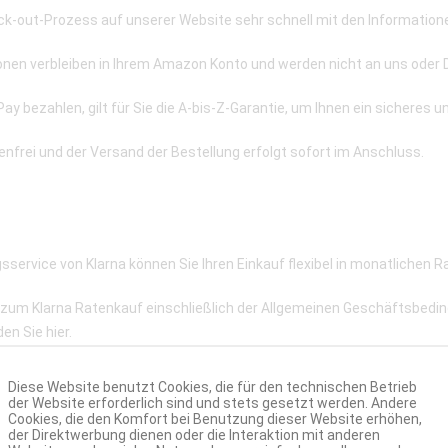
k-out-Prozess auf unserer Website sehr schnell mit den Informationen
nen verbleiben in Ihrem Amazon Konto und werden nicht an uns oder 
 bezahlen, gilt für Sie die A-bis-Z-Garantie, um Ihnen ein sicheres un
enfrei und der Versand der Bestellung erfolgt sofort im Anschluss.
sservice von Klarna können Sie Ihren Einkauf flexibel in monatlichen R
 zum Klarna Ratenkauf einschließlich der Allgemeinen Geschäftsbedi
den Sie
hier
.
Diese Website benutzt Cookies, die für den technischen Betrieb
der Website erforderlich sind und stets gesetzt werden. Andere
Cookies, die den Komfort bei Benutzung dieser Website erhöhen,
der Direktwerbung dienen oder die Interaktion mit anderen
te Überweisungsverfahren der Sofort GmbH - A Klarna Group Company.