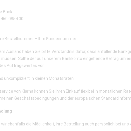
he Bank
0460 0854 00
re Bestellnummer + Ihre Kundennummer
em Ausland haben Sie bitte Verständnis dafür, dass anfallende Bank
müssen. Sollte der auf unserem Bankkonto eingehende Betrag um eine 
 des Auftragswertes vor.
nd unkompliziert in kleinen Monatsraten.
ervice von Klarna können Sie Ihren Einkauf flexibel in monatlichen R
lgemeinen Geschäftsbedingungen und der europäischen Standardinforma
holung
ir ebenfalls die Möglichkeit, Ihre Bestellung auch persönlich bei uns 