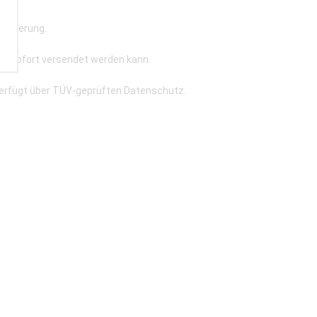
strierung.
re sofort versendet werden kann.
verfügt über TÜV-geprüften Datenschutz.