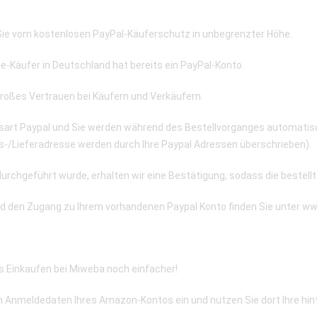
 Sie vom kostenlosen PayPal-Käuferschutz in unbegrenzter Höhe.
ine-Käufer in Deutschland hat bereits ein PayPal-Konto.
roßes Vertrauen bei Käufern und Verkäufern.
sart Paypal und Sie werden während des Bestellvorganges automatisc
/Lieferadresse werden durch Ihre Paypal Adressen überschrieben).
urchgeführt wurde, erhalten wir eine Bestätigung, sodass die beste
nd den Zugang zu Ihrem vorhandenen Paypal Konto finden Sie unter w
Einkaufen bei Miweba noch einfacher!
n Anmeldedaten Ihres Amazon-Kontos ein und nutzen Sie dort Ihre hin