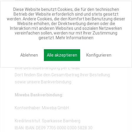
versendet werden kann.
Diese Website benutzt Cookies, die für den technischen
Klarna SOFORT entspricht damit den hohen
Betrieb der Website erforderlich sind und stets gesetzt
werden. Andere Cookies, die den Komfort bei Benutzung dieser
Sicherheitsstandards des Online-Bankings und
Website erhöhen, der Direktwerbung dienen oder die
verfügt über TÜV-geprüften Datenschutz.
Interaktion mit anderen Websites und sozialen Netzwerken
vereinfachen sollen, werden nur mit Ihrer Zustimmung
gesetzt.
Mehr Informationen
Vorkasse / Überweisung
Ablehnen
Alle akzeptieren
Konfigurieren
Nach erfolgreichem Bestellabschluss erhalten Sie
eine Bestellbestätigung per E-Mail.
Dort finden Sie den Gesamtbetrag Ihrer Bestellung
sowie unsere Bankverbindung.
Miweba Bankverbindung:
Kontoinhaber: Miweba GmbH
Kreditinstitut: Sparkasse Bamberg
IBAN: IBAN: DE09 7705 0000 0300 5828 30