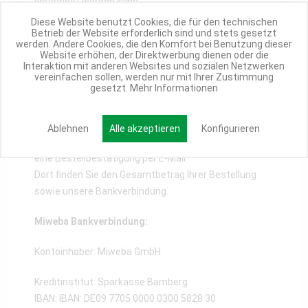
versendet werden kann.
Diese Website benutzt Cookies, die für den technischen
Klarna SOFORT entspricht damit den hohen
Betrieb der Website erforderlich sind und stets gesetzt
werden. Andere Cookies, die den Komfort bei Benutzung dieser
Sicherheitsstandards des Online-Bankings und
Website erhöhen, der Direktwerbung dienen oder die
verfügt über TÜV-geprüften Datenschutz.
Interaktion mit anderen Websites und sozialen Netzwerken
vereinfachen sollen, werden nur mit Ihrer Zustimmung
gesetzt.
Mehr Informationen
Vorkasse / Überweisung
Ablehnen
Alle akzeptieren
Konfigurieren
Nach erfolgreichem Bestellabschluss erhalten Sie
eine Bestellbestätigung per E-Mail.
Dort finden Sie den Gesamtbetrag Ihrer Bestellung
sowie unsere Bankverbindung.
Miweba Bankverbindung:
Kontoinhaber: Miweba GmbH
Kreditinstitut: Sparkasse Bamberg
IBAN: IBAN: DE09 7705 0000 0300 5828 30