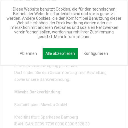
versendet werden kann.
Diese Website benutzt Cookies, die für den technischen
Klarna SOFORT entspricht damit den hohen
Betrieb der Website erforderlich sind und stets gesetzt
werden. Andere Cookies, die den Komfort bei Benutzung dieser
Sicherheitsstandards des Online-Bankings und
Website erhöhen, der Direktwerbung dienen oder die
verfügt über TÜV-geprüften Datenschutz.
Interaktion mit anderen Websites und sozialen Netzwerken
vereinfachen sollen, werden nur mit Ihrer Zustimmung
gesetzt.
Mehr Informationen
Vorkasse / Überweisung
Ablehnen
Alle akzeptieren
Konfigurieren
Nach erfolgreichem Bestellabschluss erhalten Sie
eine Bestellbestätigung per E-Mail.
Dort finden Sie den Gesamtbetrag Ihrer Bestellung
sowie unsere Bankverbindung.
Miweba Bankverbindung:
Kontoinhaber: Miweba GmbH
Kreditinstitut: Sparkasse Bamberg
IBAN: IBAN: DE09 7705 0000 0300 5828 30