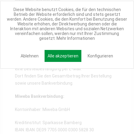
versendet werden kann.
Diese Website benutzt Cookies, die für den technischen
Klarna SOFORT entspricht damit den hohen
Betrieb der Website erforderlich sind und stets gesetzt
werden. Andere Cookies, die den Komfort bei Benutzung dieser
Sicherheitsstandards des Online-Bankings und
Website erhöhen, der Direktwerbung dienen oder die
verfügt über TÜV-geprüften Datenschutz.
Interaktion mit anderen Websites und sozialen Netzwerken
vereinfachen sollen, werden nur mit Ihrer Zustimmung
gesetzt.
Mehr Informationen
Vorkasse / Überweisung
Ablehnen
Alle akzeptieren
Konfigurieren
Nach erfolgreichem Bestellabschluss erhalten Sie
eine Bestellbestätigung per E-Mail.
Dort finden Sie den Gesamtbetrag Ihrer Bestellung
sowie unsere Bankverbindung.
Miweba Bankverbindung:
Kontoinhaber: Miweba GmbH
Kreditinstitut: Sparkasse Bamberg
IBAN: IBAN: DE09 7705 0000 0300 5828 30