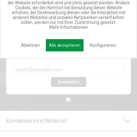
TOP INFORMIERT
der Website erforderlich sind und stets gesetzt werden. Andere
ANGEBOTE
Cookies, die den Komfort bei Benutzung dieser Website
erhöhen, der Direktwerbung dienen oder die Interaktion mit
anderen Websites und sozialen Netzwerken vereinfachen
sollen, werden nur mit Ihrer Zustimmung gesetzt.
Mehr Informationen
Werde Teil der Miweba Community!
Ablehnen
Alle akzeptieren
Konfigurieren
Verpasse nie wieder exklusive Newsletter-Rabatte und Aktionen
E-MAIL*
Anmelden
Kundenservice/Widerruf