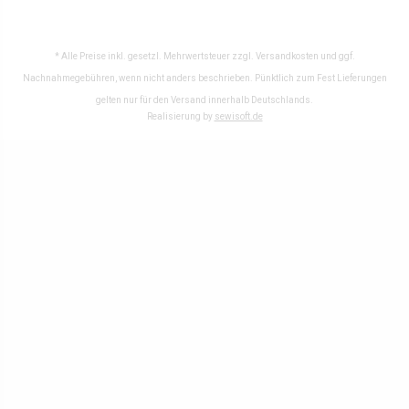
* Alle Preise inkl. gesetzl. Mehrwertsteuer zzgl.
Versandkosten
und ggf.
Nachnahmegebühren, wenn nicht anders beschrieben. Pünktlich zum Fest Lieferungen
gelten nur für den Versand innerhalb Deutschlands.
Realisierung by
sewisoft.de