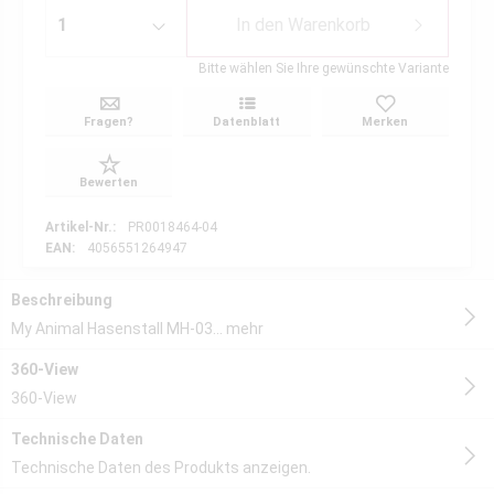
In den
Warenkorb
Bitte wählen Sie Ihre gewünschte Variante
Fragen?
Datenblatt
Merken
Bewerten
Artikel-Nr.:
PR0018464-04
EAN:
4056551264947
Beschreibung
My Animal Hasenstall MH-03...
mehr
360-View
360-View
Technische Daten
Technische Daten des Produkts anzeigen.