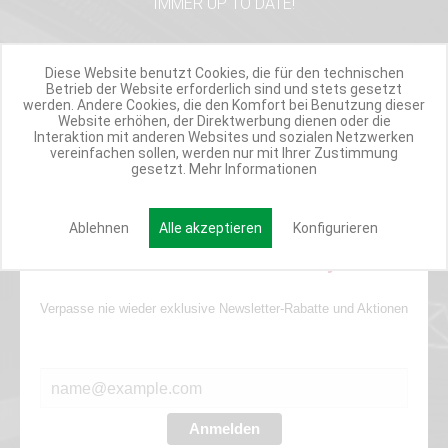
IMMER UP TO DATE!
MIWEBA NEWSLETTER
Diese Website benutzt Cookies, die für den technischen
Betrieb der Website erforderlich sind und stets gesetzt
werden. Andere Cookies, die den Komfort bei Benutzung dieser
INSPIRATIONSMAIL
Website erhöhen, der Direktwerbung dienen oder die
PRODUKTUPDATES
Interaktion mit anderen Websites und sozialen Netzwerken
vereinfachen sollen, werden nur mit Ihrer Zustimmung
TOP INFORMIERT
gesetzt.
Mehr Informationen
ANGEBOTE
Ablehnen
Alle akzeptieren
Konfigurieren
Werde Teil der Miweba Community!
Verpasse nie wieder exklusive Newsletter-Rabatte und Aktionen
E-MAIL*
Anmelden